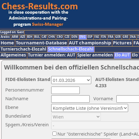
Logged on: Gast
Arabic
ARM
AZE
BIH
BUL
CAT
CHN
CRO
CZE
DEN
ENG
ESP
FAI
FIN
FRA
GER
GRE
INA
I
Home
Tournament-Database
AUT championship
Pictures
F
Turnierschach-Elozahl
Schnellschach-Elozahl
Allgemeines
Turnier anmelden: AUT
Spieler anmelden
Elo AUT
Elo
Willkommen bei den offiziellen Schnellscha
FIDE-Elolisten Stand
AUT-Elolisten Stand
4.233
Personennummer
Nachname
Vorname
Ebene
Bundesland
Spgem./Kreis/Verein
Nur "österreichische" Spieler (Land=A