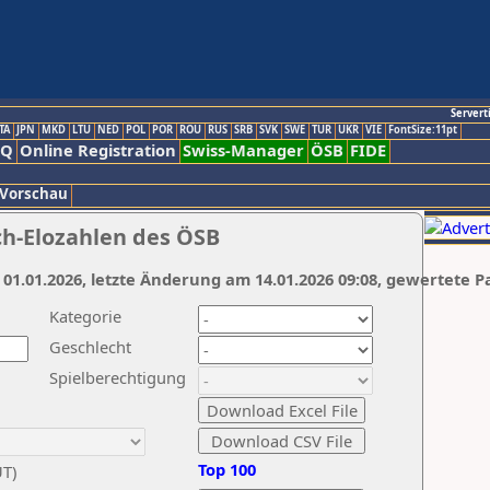
Servert
TA
JPN
MKD
LTU
NED
POL
POR
ROU
RUS
SRB
SVK
SWE
TUR
UKR
VIE
FontSize:11pt
AQ
Online Registration
Swiss-Manager
ÖSB
FIDE
 Vorschau
ch-Elozahlen des ÖSB
 01.01.2026, letzte Änderung am 14.01.2026 09:08, gewertete P
Kategorie
Geschlecht
Spielberechtigung
Top 100
UT)