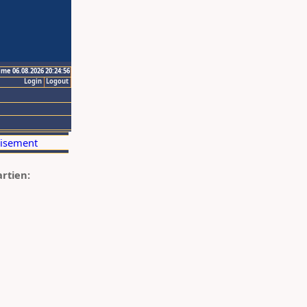
ime 06.08.2026 20:24:56
Login
Logout
artien: