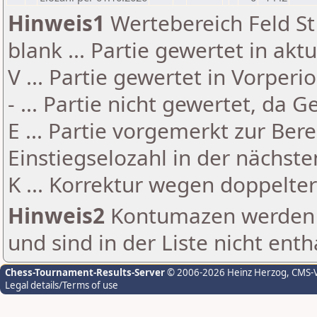
Hinweis1
Wertebereich Feld St 
blank ... Partie gewertet in akt
V ... Partie gewertet in Vorperi
- ... Partie nicht gewertet, da 
E ... Partie vorgemerkt zur Be
Einstiegselozahl in der nächst
K ... Korrektur wegen doppelt
Hinweis2
Kontumazen werden g
und sind in der Liste nicht enth
Chess-Tournament-Results-Server
© 2006-2026 Heinz Herzog
, CMS-
Legal details/Terms of use