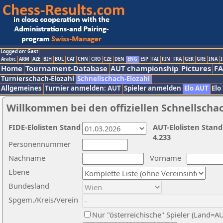
Logged on: Gast
Arabic
ARM
AZE
BIH
BUL
CAT
CHN
CRO
CZE
DEN
ENG
ESP
FAI
FIN
FRA
GER
GRE
INA
I
Home
Tournament-Database
AUT championship
Pictures
F
Turnierschach-Elozahl
Schnellschach-Elozahl
Allgemeines
Turnier anmelden: AUT
Spieler anmelden
Elo AUT
Elo
Willkommen bei den offiziellen Schnellscha
FIDE-Elolisten Stand
AUT-Elolisten Stand
4.233
Personennummer
Nachname
Vorname
Ebene
Bundesland
Spgem./Kreis/Verein
Nur "österreichische" Spieler (Land=A