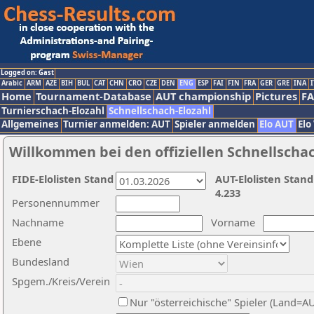
Logged on: Gast
Arabic
ARM
AZE
BIH
BUL
CAT
CHN
CRO
CZE
DEN
ENG
ESP
FAI
FIN
FRA
GER
GRE
INA
I
Home
Tournament-Database
AUT championship
Pictures
F
Turnierschach-Elozahl
Schnellschach-Elozahl
Allgemeines
Turnier anmelden: AUT
Spieler anmelden
Elo AUT
Elo
Willkommen bei den offiziellen Schnellscha
FIDE-Elolisten Stand
AUT-Elolisten Stand
4.233
Personennummer
Nachname
Vorname
Ebene
Bundesland
Spgem./Kreis/Verein
Nur "österreichische" Spieler (Land=A