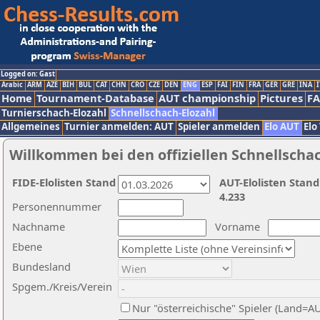
Logged on: Gast
Arabic
ARM
AZE
BIH
BUL
CAT
CHN
CRO
CZE
DEN
ENG
ESP
FAI
FIN
FRA
GER
GRE
INA
I
Home
Tournament-Database
AUT championship
Pictures
F
Turnierschach-Elozahl
Schnellschach-Elozahl
Allgemeines
Turnier anmelden: AUT
Spieler anmelden
Elo AUT
Elo
Willkommen bei den offiziellen Schnellscha
FIDE-Elolisten Stand
AUT-Elolisten Stand
4.233
Personennummer
Nachname
Vorname
Ebene
Bundesland
Spgem./Kreis/Verein
Nur "österreichische" Spieler (Land=A