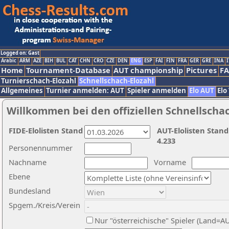
Logged on: Gast
Arabic
ARM
AZE
BIH
BUL
CAT
CHN
CRO
CZE
DEN
ENG
ESP
FAI
FIN
FRA
GER
GRE
INA
I
Home
Tournament-Database
AUT championship
Pictures
F
Turnierschach-Elozahl
Schnellschach-Elozahl
Allgemeines
Turnier anmelden: AUT
Spieler anmelden
Elo AUT
Elo
Willkommen bei den offiziellen Schnellscha
FIDE-Elolisten Stand
AUT-Elolisten Stand
4.233
Personennummer
Nachname
Vorname
Ebene
Bundesland
Spgem./Kreis/Verein
Nur "österreichische" Spieler (Land=A