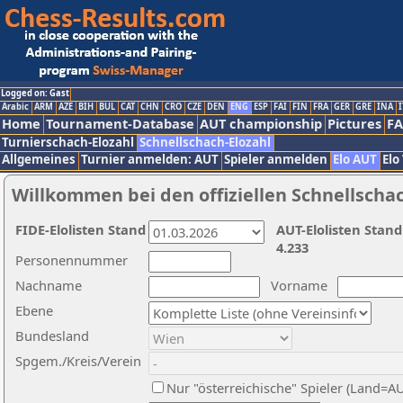
Logged on: Gast
Arabic
ARM
AZE
BIH
BUL
CAT
CHN
CRO
CZE
DEN
ENG
ESP
FAI
FIN
FRA
GER
GRE
INA
I
Home
Tournament-Database
AUT championship
Pictures
F
Turnierschach-Elozahl
Schnellschach-Elozahl
Allgemeines
Turnier anmelden: AUT
Spieler anmelden
Elo AUT
Elo
Willkommen bei den offiziellen Schnellscha
FIDE-Elolisten Stand
AUT-Elolisten Stand
4.233
Personennummer
Nachname
Vorname
Ebene
Bundesland
Spgem./Kreis/Verein
Nur "österreichische" Spieler (Land=A