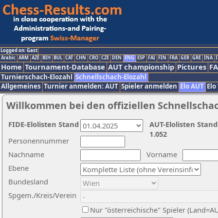
Logged on: Gast
Arabic
ARM
AZE
BIH
BUL
CAT
CHN
CRO
CZE
DEN
ENG
ESP
FAI
FIN
FRA
GER
GRE
INA
I
Home
Tournament-Database
AUT championship
Pictures
F
Turnierschach-Elozahl
Schnellschach-Elozahl
Allgemeines
Turnier anmelden: AUT
Spieler anmelden
Elo AUT
Elo
Willkommen bei den offiziellen Schnellscha
FIDE-Elolisten Stand
AUT-Elolisten Stand
1.052
Personennummer
Nachname
Vorname
Ebene
Bundesland
Spgem./Kreis/Verein
Nur "österreichische" Spieler (Land=A