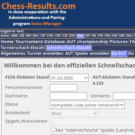
Logged on: Gast
Arabic
ARM
AZE
BIH
BUL
CAT
CHN
CRO
CZE
DEN
ENG
ESP
FAI
FIN
FRA
GER
GRE
INA
I
Home
Tournament-Database
AUT championship
Pictures
F
Turnierschach-Elozahl
Schnellschach-Elozahl
Allgemeines
Turnier anmelden: AUT
Spieler anmelden
Elo AUT
Elo
Willkommen bei den offiziellen Schnellscha
FIDE-Elolisten Stand
AUT-Elolisten Stand
4.233
Personennummer
Nachname
Vorname
Ebene
Bundesland
Spgem./Kreis/Verein
Nur "österreichische" Spieler (Land=A