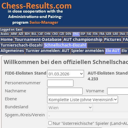
Logged on: Gast
Arabic
ARM
AZE
BIH
BUL
CAT
CHN
CRO
CZE
DEN
ENG
ESP
FAI
FIN
FRA
GER
GRE
INA
I
Home
Tournament-Database
AUT championship
Pictures
F
Turnierschach-Elozahl
Schnellschach-Elozahl
Allgemeines
Turnier anmelden: AUT
Spieler anmelden
Elo AUT
Elo
Willkommen bei den offiziellen Schnellscha
FIDE-Elolisten Stand
AUT-Elolisten Stand
4.233
Personennummer
Nachname
Vorname
Ebene
Bundesland
Spgem./Kreis/Verein
Nur "österreichische" Spieler (Land=A