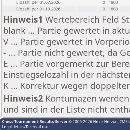
Elozahl per 01.07.2026
0
1800
Elozahl per 01.10.2026
0
1800
Hinweis1
Wertebereich Feld St 
blank ... Partie gewertet in akt
V ... Partie gewertet in Vorperi
- ... Partie nicht gewertet, da 
E ... Partie vorgemerkt zur Be
Einstiegselozahl in der nächst
K ... Korrektur wegen doppelt
Hinweis2
Kontumazen werden g
und sind in der Liste nicht enth
Chess-Tournament-Results-Server
© 2006-2026 Heinz Herzog
, CMS-
Legal details/Terms of use