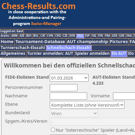
Logged on: Gast
Arabic
ARM
AZE
BIH
BUL
CAT
CHN
CRO
CZE
DEN
ENG
ESP
FAI
FIN
FRA
GER
GRE
INA
I
Home
Tournament-Database
AUT championship
Pictures
F
Turnierschach-Elozahl
Schnellschach-Elozahl
Allgemeines
Turnier anmelden: AUT
Spieler anmelden
Elo AUT
Elo
Willkommen bei den offiziellen Schnellscha
FIDE-Elolisten Stand
AUT-Elolisten Stand
4.233
Personennummer
Nachname
Vorname
Ebene
Bundesland
Spgem./Kreis/Verein
Nur "österreichische" Spieler (Land=A