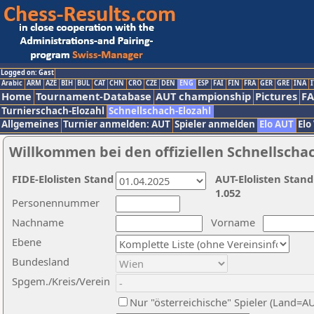
Logged on: Gast
Arabic
ARM
AZE
BIH
BUL
CAT
CHN
CRO
CZE
DEN
ENG
ESP
FAI
FIN
FRA
GER
GRE
INA
I
Home
Tournament-Database
AUT championship
Pictures
F
Turnierschach-Elozahl
Schnellschach-Elozahl
Allgemeines
Turnier anmelden: AUT
Spieler anmelden
Elo AUT
Elo
Willkommen bei den offiziellen Schnellscha
FIDE-Elolisten Stand
AUT-Elolisten Stand
1.052
Personennummer
Nachname
Vorname
Ebene
Bundesland
Spgem./Kreis/Verein
Nur "österreichische" Spieler (Land=A