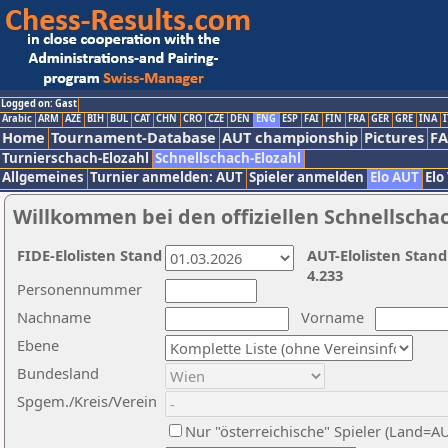
Logged on: Gast
Arabic
ARM
AZE
BIH
BUL
CAT
CHN
CRO
CZE
DEN
ENG
ESP
FAI
FIN
FRA
GER
GRE
INA
I
Home
Tournament-Database
AUT championship
Pictures
F
Turnierschach-Elozahl
Schnellschach-Elozahl
Allgemeines
Turnier anmelden: AUT
Spieler anmelden
Elo AUT
Elo
Willkommen bei den offiziellen Schnellscha
FIDE-Elolisten Stand
AUT-Elolisten Stand
4.233
Personennummer
Nachname
Vorname
Ebene
Bundesland
Spgem./Kreis/Verein
Nur "österreichische" Spieler (Land=A