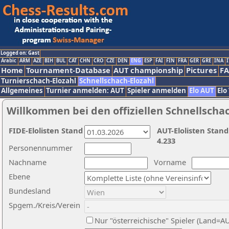
Logged on: Gast
Arabic
ARM
AZE
BIH
BUL
CAT
CHN
CRO
CZE
DEN
ENG
ESP
FAI
FIN
FRA
GER
GRE
INA
I
Home
Tournament-Database
AUT championship
Pictures
F
Turnierschach-Elozahl
Schnellschach-Elozahl
Allgemeines
Turnier anmelden: AUT
Spieler anmelden
Elo AUT
Elo
Willkommen bei den offiziellen Schnellscha
FIDE-Elolisten Stand
AUT-Elolisten Stand
4.233
Personennummer
Nachname
Vorname
Ebene
Bundesland
Spgem./Kreis/Verein
Nur "österreichische" Spieler (Land=A