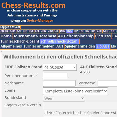
Logged on: Gast
Arabic
ARM
AZE
BIH
BUL
CAT
CHN
CRO
CZE
DEN
ENG
ESP
FAI
FIN
FRA
GER
GRE
INA
I
Home
Tournament-Database
AUT championship
Pictures
F
Turnierschach-Elozahl
Schnellschach-Elozahl
Allgemeines
Turnier anmelden: AUT
Spieler anmelden
Elo AUT
Elo
Willkommen bei den offiziellen Schnellscha
FIDE-Elolisten Stand
AUT-Elolisten Stand
4.233
Personennummer
Nachname
Vorname
Ebene
Bundesland
Spgem./Kreis/Verein
Nur "österreichische" Spieler (Land=A