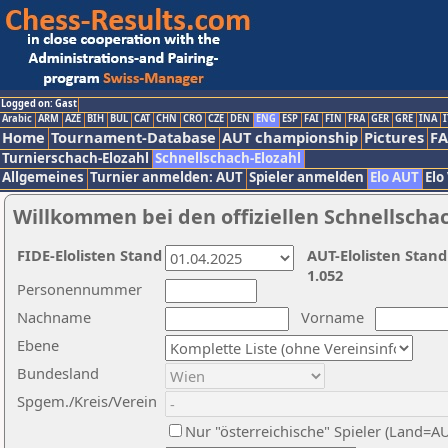
Logged on: Gast
Arabic
ARM
AZE
BIH
BUL
CAT
CHN
CRO
CZE
DEN
ENG
ESP
FAI
FIN
FRA
GER
GRE
INA
I
Home
Tournament-Database
AUT championship
Pictures
F
Turnierschach-Elozahl
Schnellschach-Elozahl
Allgemeines
Turnier anmelden: AUT
Spieler anmelden
Elo AUT
Elo
Willkommen bei den offiziellen Schnellscha
FIDE-Elolisten Stand
AUT-Elolisten Stand
1.052
Personennummer
Nachname
Vorname
Ebene
Bundesland
Spgem./Kreis/Verein
Nur "österreichische" Spieler (Land=A