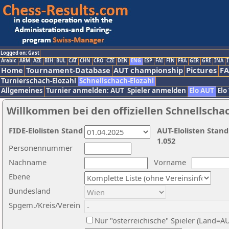
Logged on: Gast
Arabic
ARM
AZE
BIH
BUL
CAT
CHN
CRO
CZE
DEN
ENG
ESP
FAI
FIN
FRA
GER
GRE
INA
I
Home
Tournament-Database
AUT championship
Pictures
F
Turnierschach-Elozahl
Schnellschach-Elozahl
Allgemeines
Turnier anmelden: AUT
Spieler anmelden
Elo AUT
Elo
Willkommen bei den offiziellen Schnellscha
FIDE-Elolisten Stand
AUT-Elolisten Stand
1.052
Personennummer
Nachname
Vorname
Ebene
Bundesland
Spgem./Kreis/Verein
Nur "österreichische" Spieler (Land=A