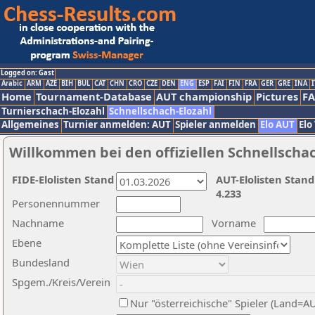
Logged on: Gast
Arabic
ARM
AZE
BIH
BUL
CAT
CHN
CRO
CZE
DEN
ENG
ESP
FAI
FIN
FRA
GER
GRE
INA
I
Home
Tournament-Database
AUT championship
Pictures
F
Turnierschach-Elozahl
Schnellschach-Elozahl
Allgemeines
Turnier anmelden: AUT
Spieler anmelden
Elo AUT
Elo
Willkommen bei den offiziellen Schnellscha
FIDE-Elolisten Stand
AUT-Elolisten Stand
4.233
Personennummer
Nachname
Vorname
Ebene
Bundesland
Spgem./Kreis/Verein
Nur "österreichische" Spieler (Land=A