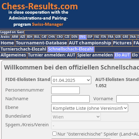
Logged on: Gast
Arabic
ARM
AZE
BIH
BUL
CAT
CHN
CRO
CZE
DEN
ENG
ESP
FAI
FIN
FRA
GER
GRE
INA
I
Home
Tournament-Database
AUT championship
Pictures
F
Turnierschach-Elozahl
Schnellschach-Elozahl
Allgemeines
Turnier anmelden: AUT
Spieler anmelden
Elo AUT
Elo
Willkommen bei den offiziellen Schnellscha
FIDE-Elolisten Stand
AUT-Elolisten Stand
1.052
Personennummer
Nachname
Vorname
Ebene
Bundesland
Spgem./Kreis/Verein
Nur "österreichische" Spieler (Land=A