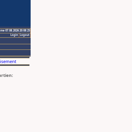
ime 07.08.2026 20:08:25
Login
Logout
artien: