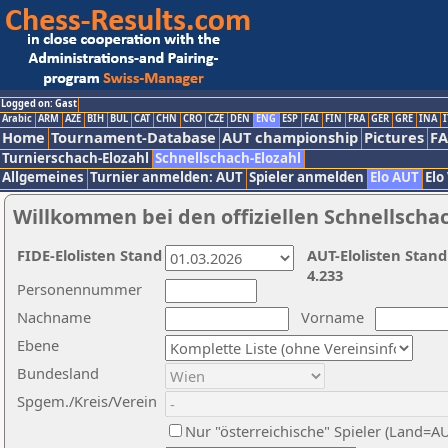
Logged on: Gast
Arabic
ARM
AZE
BIH
BUL
CAT
CHN
CRO
CZE
DEN
ENG
ESP
FAI
FIN
FRA
GER
GRE
INA
I
Home
Tournament-Database
AUT championship
Pictures
F
Turnierschach-Elozahl
Schnellschach-Elozahl
Allgemeines
Turnier anmelden: AUT
Spieler anmelden
Elo AUT
Elo
Willkommen bei den offiziellen Schnellscha
FIDE-Elolisten Stand
AUT-Elolisten Stand
4.233
Personennummer
Nachname
Vorname
Ebene
Bundesland
Spgem./Kreis/Verein
Nur "österreichische" Spieler (Land=A