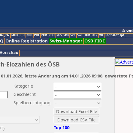
Servert
TA
JPN
MKD
LTU
NED
POL
POR
ROU
RUS
SRB
SVK
SWE
TUR
UKR
VIE
FontSize:11pt
AQ
Online Registration
Swiss-Manager
ÖSB
FIDE
 Vorschau
ch-Elozahlen des ÖSB
 01.01.2026, letzte Änderung am 14.01.2026 09:08, gewertete P
Kategorie
Geschlecht
Spielberechtigung
Top 100
UT)