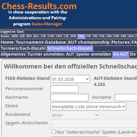
Logged on: Gast
Arabic
ARM
AZE
BIH
BUL
CAT
CHN
CRO
CZE
DEN
ENG
ESP
FAI
FIN
FRA
GER
GRE
INA
I
Home
Tournament-Database
AUT championship
Pictures
F
Turnierschach-Elozahl
Schnellschach-Elozahl
Allgemeines
Turnier anmelden: AUT
Spieler anmelden
Elo AUT
Elo
Willkommen bei den offiziellen Schnellscha
FIDE-Elolisten Stand
AUT-Elolisten Stand
4.233
Personennummer
Nachname
Vorname
Ebene
Bundesland
Spgem./Kreis/Verein
Nur "österreichische" Spieler (Land=A