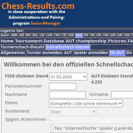
Logged on: Gast
Arabic
ARM
AZE
BIH
BUL
CAT
CHN
CRO
CZE
DEN
ENG
ESP
FAI
FIN
FRA
GER
GRE
INA
I
Home
Tournament-Database
AUT championship
Pictures
F
Turnierschach-Elozahl
Schnellschach-Elozahl
Allgemeines
Turnier anmelden: AUT
Spieler anmelden
Elo AUT
Elo
Willkommen bei den offiziellen Schnellscha
FIDE-Elolisten Stand
AUT-Elolisten Stand
4.233
Personennummer
Nachname
Vorname
Ebene
Bundesland
Spgem./Kreis/Verein
Nur "österreichische" Spieler (Land=A