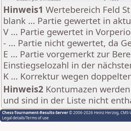
Hinweis1
Wertebereich Feld St 
blank ... Partie gewertet in akt
V ... Partie gewertet in Vorperi
- ... Partie nicht gewertet, da 
E ... Partie vorgemerkt zur Be
Einstiegselozahl in der nächst
K ... Korrektur wegen doppelt
Hinweis2
Kontumazen werden g
und sind in der Liste nicht enth
Chess-Tournament-Results-Server
© 2006-2026 Heinz Herzog
, CMS-
Legal details/Terms of use