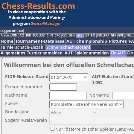
Logged on: Gast
Arabic
ARM
AZE
BIH
BUL
CAT
CHN
CRO
CZE
DEN
ENG
ESP
FAI
FIN
FRA
GER
GRE
INA
I
Home
Tournament-Database
AUT championship
Pictures
F
Turnierschach-Elozahl
Schnellschach-Elozahl
Allgemeines
Turnier anmelden: AUT
Spieler anmelden
Elo AUT
Elo
Willkommen bei den offiziellen Schnellscha
FIDE-Elolisten Stand
AUT-Elolisten Stand
1.052
Personennummer
Nachname
Vorname
Ebene
Bundesland
Spgem./Kreis/Verein
Nur "österreichische" Spieler (Land=A