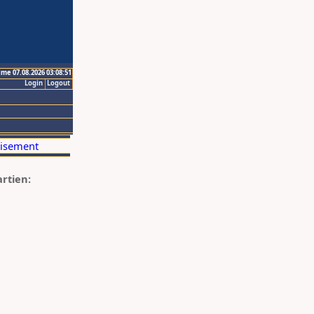
ime 07.08.2026 03:08:51
Login
Logout
artien: