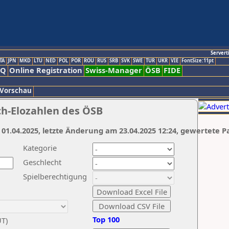
Servert
TA
JPN
MKD
LTU
NED
POL
POR
ROU
RUS
SRB
SVK
SWE
TUR
UKR
VIE
FontSize:11pt
AQ
Online Registration
Swiss-Manager
ÖSB
FIDE
 Vorschau
ch-Elozahlen des ÖSB
 01.04.2025, letzte Änderung am 23.04.2025 12:24, gewertete P
Kategorie
Geschlecht
Spielberechtigung
Top 100
UT)