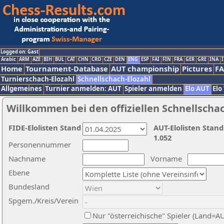
Logged on: Gast
Arabic
ARM
AZE
BIH
BUL
CAT
CHN
CRO
CZE
DEN
ENG
ESP
FAI
FIN
FRA
GER
GRE
INA
I
Home
Tournament-Database
AUT championship
Pictures
F
Turnierschach-Elozahl
Schnellschach-Elozahl
Allgemeines
Turnier anmelden: AUT
Spieler anmelden
Elo AUT
Elo
Willkommen bei den offiziellen Schnellscha
FIDE-Elolisten Stand
AUT-Elolisten Stand
1.052
Personennummer
Nachname
Vorname
Ebene
Bundesland
Spgem./Kreis/Verein
Nur "österreichische" Spieler (Land=A