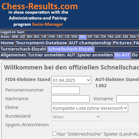
Logged on: Gast
Arabic
ARM
AZE
BIH
BUL
CAT
CHN
CRO
CZE
DEN
ENG
ESP
FAI
FIN
FRA
GER
GRE
INA
I
Home
Tournament-Database
AUT championship
Pictures
F
Turnierschach-Elozahl
Schnellschach-Elozahl
Allgemeines
Turnier anmelden: AUT
Spieler anmelden
Elo AUT
Elo
Willkommen bei den offiziellen Schnellscha
FIDE-Elolisten Stand
AUT-Elolisten Stand
1.052
Personennummer
Nachname
Vorname
Ebene
Bundesland
Spgem./Kreis/Verein
Nur "österreichische" Spieler (Land=A