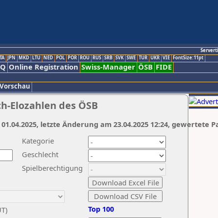
Servert
TA
JPN
MKD
LTU
NED
POL
POR
ROU
RUS
SRB
SVK
SWE
TUR
UKR
VIE
FontSize:11pt
AQ
Online Registration
Swiss-Manager
ÖSB
FIDE
 Vorschau
ch-Elozahlen des ÖSB
 01.04.2025, letzte Änderung am 23.04.2025 12:24, gewertete P
Kategorie
Geschlecht
Spielberechtigung
Top 100
UT)