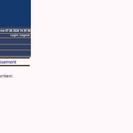
ime 07.08.2026 14:39:36
Login
Logout
artien: