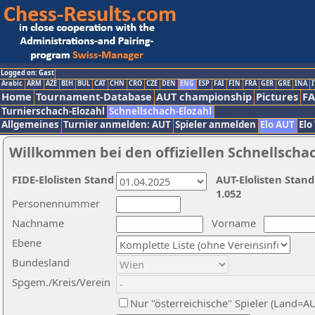
Logged on: Gast
Arabic
ARM
AZE
BIH
BUL
CAT
CHN
CRO
CZE
DEN
ENG
ESP
FAI
FIN
FRA
GER
GRE
INA
I
Home
Tournament-Database
AUT championship
Pictures
F
Turnierschach-Elozahl
Schnellschach-Elozahl
Allgemeines
Turnier anmelden: AUT
Spieler anmelden
Elo AUT
Elo
Willkommen bei den offiziellen Schnellscha
FIDE-Elolisten Stand
AUT-Elolisten Stand
1.052
Personennummer
Nachname
Vorname
Ebene
Bundesland
Spgem./Kreis/Verein
Nur "österreichische" Spieler (Land=A