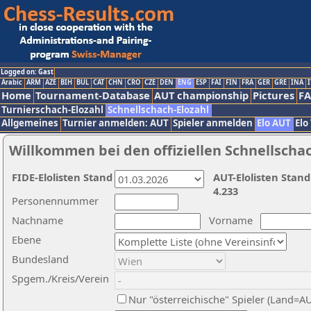
Logged on: Gast
Arabic
ARM
AZE
BIH
BUL
CAT
CHN
CRO
CZE
DEN
ENG
ESP
FAI
FIN
FRA
GER
GRE
INA
I
Home
Tournament-Database
AUT championship
Pictures
F
Turnierschach-Elozahl
Schnellschach-Elozahl
Allgemeines
Turnier anmelden: AUT
Spieler anmelden
Elo AUT
Elo
Willkommen bei den offiziellen Schnellscha
FIDE-Elolisten Stand
AUT-Elolisten Stand
4.233
Personennummer
Nachname
Vorname
Ebene
Bundesland
Spgem./Kreis/Verein
Nur "österreichische" Spieler (Land=A