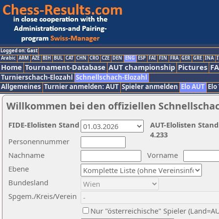
Logged on: Gast
Arabic
ARM
AZE
BIH
BUL
CAT
CHN
CRO
CZE
DEN
ENG
ESP
FAI
FIN
FRA
GER
GRE
INA
I
Home
Tournament-Database
AUT championship
Pictures
F
Turnierschach-Elozahl
Schnellschach-Elozahl
Allgemeines
Turnier anmelden: AUT
Spieler anmelden
Elo AUT
Elo
Willkommen bei den offiziellen Schnellscha
FIDE-Elolisten Stand
AUT-Elolisten Stand
4.233
Personennummer
Nachname
Vorname
Ebene
Bundesland
Spgem./Kreis/Verein
Nur "österreichische" Spieler (Land=A