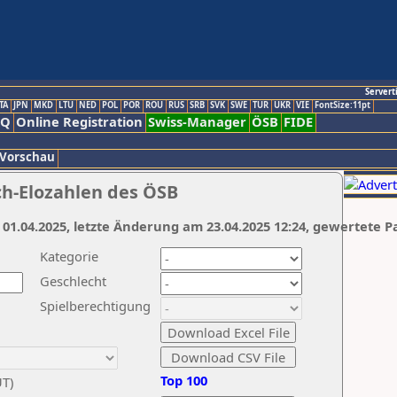
Servert
TA
JPN
MKD
LTU
NED
POL
POR
ROU
RUS
SRB
SVK
SWE
TUR
UKR
VIE
FontSize:11pt
AQ
Online Registration
Swiss-Manager
ÖSB
FIDE
 Vorschau
ch-Elozahlen des ÖSB
 01.04.2025, letzte Änderung am 23.04.2025 12:24, gewertete P
Kategorie
Geschlecht
Spielberechtigung
Top 100
UT)