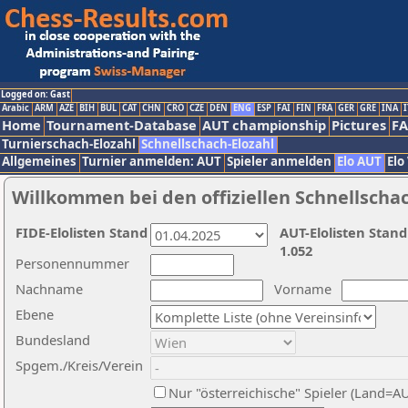
Logged on: Gast
Arabic
ARM
AZE
BIH
BUL
CAT
CHN
CRO
CZE
DEN
ENG
ESP
FAI
FIN
FRA
GER
GRE
INA
I
Home
Tournament-Database
AUT championship
Pictures
F
Turnierschach-Elozahl
Schnellschach-Elozahl
Allgemeines
Turnier anmelden: AUT
Spieler anmelden
Elo AUT
Elo
Willkommen bei den offiziellen Schnellscha
FIDE-Elolisten Stand
AUT-Elolisten Stand
1.052
Personennummer
Nachname
Vorname
Ebene
Bundesland
Spgem./Kreis/Verein
Nur "österreichische" Spieler (Land=A