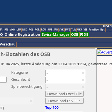
Servert
TA
JPN
MKD
LTU
NED
POL
POR
ROU
RUS
SRB
SVK
SWE
TUR
UKR
VIE
FontSize:11pt
AQ
Online Registration
Swiss-Manager
ÖSB
FIDE
 Vorschau
ch-Elozahlen des ÖSB
 01.04.2025, letzte Änderung am 23.04.2025 12:24, gewertete P
Kategorie
Geschlecht
Spielberechtigung
Top 100
UT)