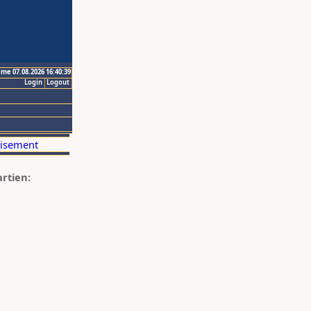
ime 07.08.2026 16:40:39
Login
Logout
artien: