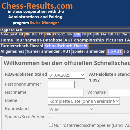
Logged on: Gast
Arabic
ARM
AZE
BIH
BUL
CAT
CHN
CRO
CZE
DEN
ENG
ESP
FAI
FIN
FRA
GER
GRE
INA
I
Home
Tournament-Database
AUT championship
Pictures
F
Turnierschach-Elozahl
Schnellschach-Elozahl
Allgemeines
Turnier anmelden: AUT
Spieler anmelden
Elo AUT
Elo
Willkommen bei den offiziellen Schnellscha
FIDE-Elolisten Stand
AUT-Elolisten Stand
1.052
Personennummer
Nachname
Vorname
Ebene
Bundesland
Spgem./Kreis/Verein
Nur "österreichische" Spieler (Land=A