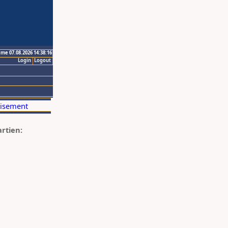
ime 07.08.2026 14:38:16
Login
Logout
artien: