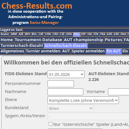
Logged on: Gast
Arabic
ARM
AZE
BIH
BUL
CAT
CHN
CRO
CZE
DEN
ENG
ESP
FAI
FIN
FRA
GER
GRE
INA
I
Home
Tournament-Database
AUT championship
Pictures
F
Turnierschach-Elozahl
Schnellschach-Elozahl
Allgemeines
Turnier anmelden: AUT
Spieler anmelden
Elo AUT
Elo
Willkommen bei den offiziellen Schnellscha
FIDE-Elolisten Stand
AUT-Elolisten Stand
2.226
Personennummer
Nachname
Vorname
Ebene
Bundesland
Spgem./Kreis/Verein
Nur "österreichische" Spieler (Land=A