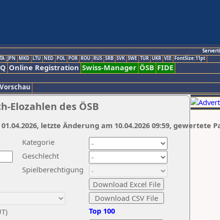
Servert
TA
JPN
MKD
LTU
NED
POL
POR
ROU
RUS
SRB
SVK
SWE
TUR
UKR
VIE
FontSize:11pt
AQ
Online Registration
Swiss-Manager
ÖSB
FIDE
 Vorschau
ch-Elozahlen des ÖSB
 01.04.2026, letzte Änderung am 10.04.2026 09:59, gewertete P
Kategorie
Geschlecht
Spielberechtigung
Top 100
UT)