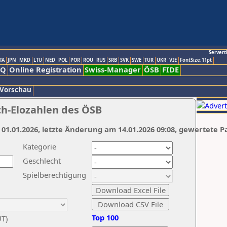
Servert
TA
JPN
MKD
LTU
NED
POL
POR
ROU
RUS
SRB
SVK
SWE
TUR
UKR
VIE
FontSize:11pt
AQ
Online Registration
Swiss-Manager
ÖSB
FIDE
 Vorschau
ch-Elozahlen des ÖSB
 01.01.2026, letzte Änderung am 14.01.2026 09:08, gewertete P
Kategorie
Geschlecht
Spielberechtigung
Top 100
UT)