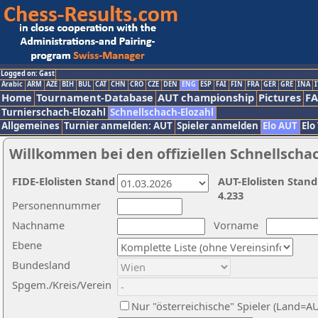
Logged on: Gast
Arabic
ARM
AZE
BIH
BUL
CAT
CHN
CRO
CZE
DEN
ENG
ESP
FAI
FIN
FRA
GER
GRE
INA
I
Home
Tournament-Database
AUT championship
Pictures
F
Turnierschach-Elozahl
Schnellschach-Elozahl
Allgemeines
Turnier anmelden: AUT
Spieler anmelden
Elo AUT
Elo
Willkommen bei den offiziellen Schnellscha
FIDE-Elolisten Stand
AUT-Elolisten Stand
4.233
Personennummer
Nachname
Vorname
Ebene
Bundesland
Spgem./Kreis/Verein
Nur "österreichische" Spieler (Land=A