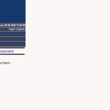
ime 08.08.2026 13:58:09
Login
Logout
artien: