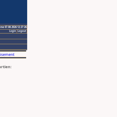
ime 07.08.2026 12:27:26
Login
Logout
artien: