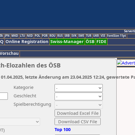
Servert
TA
JPN
MKD
LTU
NED
POL
POR
ROU
RUS
SRB
SVK
SWE
TUR
UKR
VIE
FontSize:11pt
AQ
Online Registration
Swiss-Manager
ÖSB
FIDE
 Vorschau
ch-Elozahlen des ÖSB
 01.04.2025, letzte Änderung am 23.04.2025 12:24, gewertete P
Kategorie
Geschlecht
Spielberechtigung
Top 100
UT)