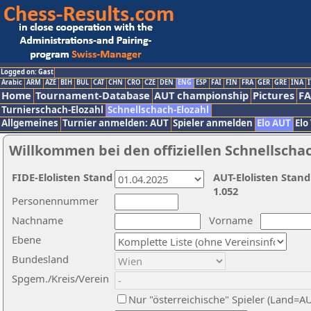
Logged on: Gast
Arabic
ARM
AZE
BIH
BUL
CAT
CHN
CRO
CZE
DEN
ENG
ESP
FAI
FIN
FRA
GER
GRE
INA
I
Home
Tournament-Database
AUT championship
Pictures
F
Turnierschach-Elozahl
Schnellschach-Elozahl
Allgemeines
Turnier anmelden: AUT
Spieler anmelden
Elo AUT
Elo
Willkommen bei den offiziellen Schnellscha
FIDE-Elolisten Stand
AUT-Elolisten Stand
1.052
Personennummer
Nachname
Vorname
Ebene
Bundesland
Spgem./Kreis/Verein
Nur "österreichische" Spieler (Land=A