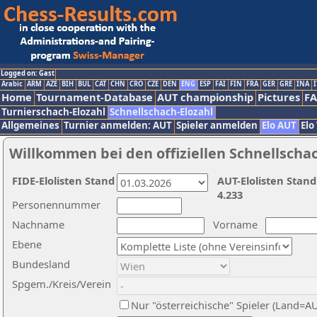
Logged on: Gast
Arabic
ARM
AZE
BIH
BUL
CAT
CHN
CRO
CZE
DEN
ENG
ESP
FAI
FIN
FRA
GER
GRE
INA
I
Home
Tournament-Database
AUT championship
Pictures
F
Turnierschach-Elozahl
Schnellschach-Elozahl
Allgemeines
Turnier anmelden: AUT
Spieler anmelden
Elo AUT
Elo
Willkommen bei den offiziellen Schnellscha
FIDE-Elolisten Stand
AUT-Elolisten Stand
4.233
Personennummer
Nachname
Vorname
Ebene
Bundesland
Spgem./Kreis/Verein
Nur "österreichische" Spieler (Land=A