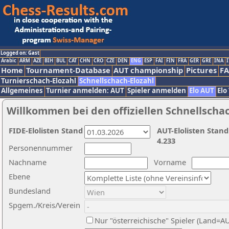
Logged on: Gast
Arabic
ARM
AZE
BIH
BUL
CAT
CHN
CRO
CZE
DEN
ENG
ESP
FAI
FIN
FRA
GER
GRE
INA
I
Home
Tournament-Database
AUT championship
Pictures
F
Turnierschach-Elozahl
Schnellschach-Elozahl
Allgemeines
Turnier anmelden: AUT
Spieler anmelden
Elo AUT
Elo
Willkommen bei den offiziellen Schnellscha
FIDE-Elolisten Stand
AUT-Elolisten Stand
4.233
Personennummer
Nachname
Vorname
Ebene
Bundesland
Spgem./Kreis/Verein
Nur "österreichische" Spieler (Land=A