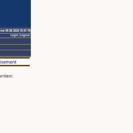
ime 09.08.2026 10:41:19
Login
Logout
artien: