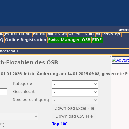
Servert
TA
JPN
MKD
LTU
NED
POL
POR
ROU
RUS
SRB
SVK
SWE
TUR
UKR
VIE
FontSize:11pt
AQ
Online Registration
Swiss-Manager
ÖSB
FIDE
 Vorschau
ch-Elozahlen des ÖSB
 01.01.2026, letzte Änderung am 14.01.2026 09:08, gewertete P
Kategorie
Geschlecht
Spielberechtigung
Top 100
UT)