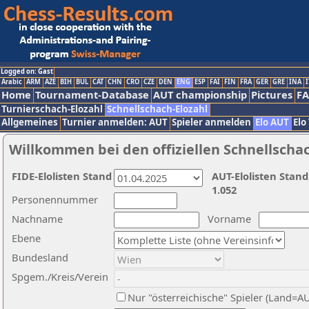
Logged on: Gast
Arabic
ARM
AZE
BIH
BUL
CAT
CHN
CRO
CZE
DEN
ENG
ESP
FAI
FIN
FRA
GER
GRE
INA
I
Home
Tournament-Database
AUT championship
Pictures
F
Turnierschach-Elozahl
Schnellschach-Elozahl
Allgemeines
Turnier anmelden: AUT
Spieler anmelden
Elo AUT
Elo
Willkommen bei den offiziellen Schnellscha
FIDE-Elolisten Stand
AUT-Elolisten Stand
1.052
Personennummer
Nachname
Vorname
Ebene
Bundesland
Spgem./Kreis/Verein
Nur "österreichische" Spieler (Land=A