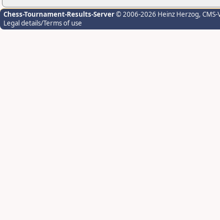
Chess-Tournament-Results-Server
© 2006-2026 Heinz Herzog
, CMS-
Legal details/Terms of use