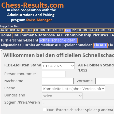
Logged on: Gast
Arabic
ARM
AZE
BIH
BUL
CAT
CHN
CRO
CZE
DEN
ENG
ESP
FAI
FIN
FRA
GER
GRE
INA
I
Home
Tournament-Database
AUT championship
Pictures
F
Turnierschach-Elozahl
Schnellschach-Elozahl
Allgemeines
Turnier anmelden: AUT
Spieler anmelden
Elo AUT
Elo
Willkommen bei den offiziellen Schnellscha
FIDE-Elolisten Stand
AUT-Elolisten Stand
1.052
Personennummer
Nachname
Vorname
Ebene
Bundesland
Spgem./Kreis/Verein
Nur "österreichische" Spieler (Land=A