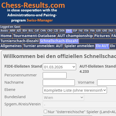
Logged on: Gast
Arabic
ARM
AZE
BIH
BUL
CAT
CHN
CRO
CZE
DEN
ENG
ESP
FAI
FIN
FRA
GER
GRE
INA
I
Home
Tournament-Database
AUT championship
Pictures
F
Turnierschach-Elozahl
Schnellschach-Elozahl
Allgemeines
Turnier anmelden: AUT
Spieler anmelden
Elo AUT
Elo
Willkommen bei den offiziellen Schnellscha
FIDE-Elolisten Stand
AUT-Elolisten Stand
4.233
Personennummer
Nachname
Vorname
Ebene
Bundesland
Spgem./Kreis/Verein
Nur "österreichische" Spieler (Land=A