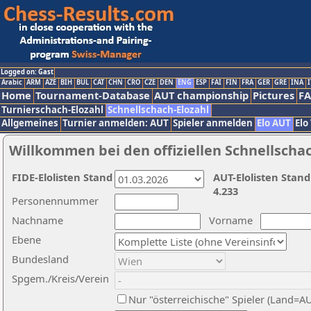
Logged on: Gast
Arabic
ARM
AZE
BIH
BUL
CAT
CHN
CRO
CZE
DEN
ENG
ESP
FAI
FIN
FRA
GER
GRE
INA
I
Home
Tournament-Database
AUT championship
Pictures
F
Turnierschach-Elozahl
Schnellschach-Elozahl
Allgemeines
Turnier anmelden: AUT
Spieler anmelden
Elo AUT
Elo
Willkommen bei den offiziellen Schnellscha
FIDE-Elolisten Stand
AUT-Elolisten Stand
4.233
Personennummer
Nachname
Vorname
Ebene
Bundesland
Spgem./Kreis/Verein
Nur "österreichische" Spieler (Land=A