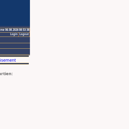
ime 06.08.2026 08:53:38
Login
Logout
artien: