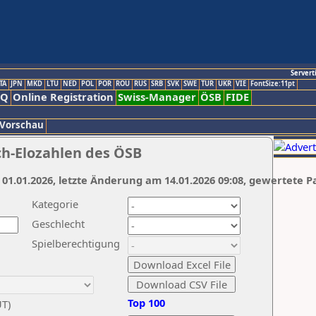
Servert
TA
JPN
MKD
LTU
NED
POL
POR
ROU
RUS
SRB
SVK
SWE
TUR
UKR
VIE
FontSize:11pt
AQ
Online Registration
Swiss-Manager
ÖSB
FIDE
 Vorschau
ch-Elozahlen des ÖSB
 01.01.2026, letzte Änderung am 14.01.2026 09:08, gewertete P
Kategorie
Geschlecht
Spielberechtigung
Top 100
UT)