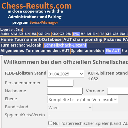
Logged on: Gast
Arabic
ARM
AZE
BIH
BUL
CAT
CHN
CRO
CZE
DEN
ENG
ESP
FAI
FIN
FRA
GER
GRE
INA
I
Home
Tournament-Database
AUT championship
Pictures
F
Turnierschach-Elozahl
Schnellschach-Elozahl
Allgemeines
Turnier anmelden: AUT
Spieler anmelden
Elo AUT
Elo
Willkommen bei den offiziellen Schnellscha
FIDE-Elolisten Stand
AUT-Elolisten Stand
1.052
Personennummer
Nachname
Vorname
Ebene
Bundesland
Spgem./Kreis/Verein
Nur "österreichische" Spieler (Land=A