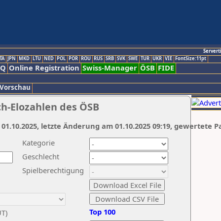
Servert
TA
JPN
MKD
LTU
NED
POL
POR
ROU
RUS
SRB
SVK
SWE
TUR
UKR
VIE
FontSize:11pt
AQ
Online Registration
Swiss-Manager
ÖSB
FIDE
 Vorschau
ch-Elozahlen des ÖSB
 01.10.2025, letzte Änderung am 01.10.2025 09:19, gewertete P
Kategorie
Geschlecht
Spielberechtigung
Top 100
UT)