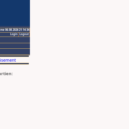
ime 06.08.2026 21:14:34
Login
Logout
artien: