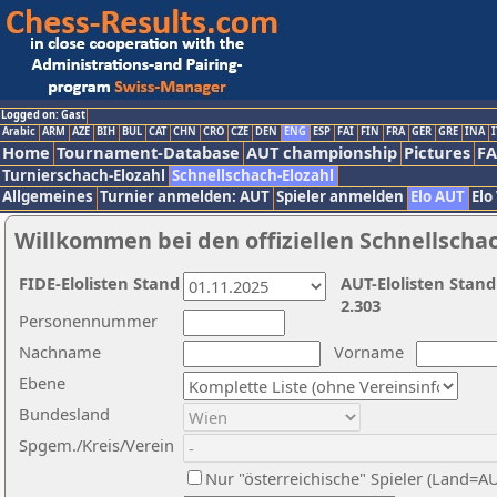
Logged on: Gast
Arabic
ARM
AZE
BIH
BUL
CAT
CHN
CRO
CZE
DEN
ENG
ESP
FAI
FIN
FRA
GER
GRE
INA
I
Home
Tournament-Database
AUT championship
Pictures
F
Turnierschach-Elozahl
Schnellschach-Elozahl
Allgemeines
Turnier anmelden: AUT
Spieler anmelden
Elo AUT
Elo
Willkommen bei den offiziellen Schnellscha
FIDE-Elolisten Stand
AUT-Elolisten Stand
2.303
Personennummer
Nachname
Vorname
Ebene
Bundesland
Spgem./Kreis/Verein
Nur "österreichische" Spieler (Land=A