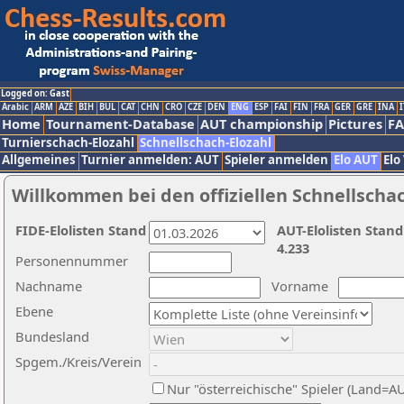
Logged on: Gast
Arabic
ARM
AZE
BIH
BUL
CAT
CHN
CRO
CZE
DEN
ENG
ESP
FAI
FIN
FRA
GER
GRE
INA
I
Home
Tournament-Database
AUT championship
Pictures
F
Turnierschach-Elozahl
Schnellschach-Elozahl
Allgemeines
Turnier anmelden: AUT
Spieler anmelden
Elo AUT
Elo
Willkommen bei den offiziellen Schnellscha
FIDE-Elolisten Stand
AUT-Elolisten Stand
4.233
Personennummer
Nachname
Vorname
Ebene
Bundesland
Spgem./Kreis/Verein
Nur "österreichische" Spieler (Land=A