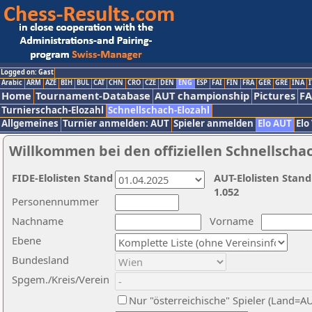
Logged on: Gast
Arabic
ARM
AZE
BIH
BUL
CAT
CHN
CRO
CZE
DEN
ENG
ESP
FAI
FIN
FRA
GER
GRE
INA
I
Home
Tournament-Database
AUT championship
Pictures
F
Turnierschach-Elozahl
Schnellschach-Elozahl
Allgemeines
Turnier anmelden: AUT
Spieler anmelden
Elo AUT
Elo
Willkommen bei den offiziellen Schnellscha
FIDE-Elolisten Stand
AUT-Elolisten Stand
1.052
Personennummer
Nachname
Vorname
Ebene
Bundesland
Spgem./Kreis/Verein
Nur "österreichische" Spieler (Land=A