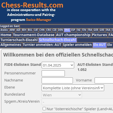
Logged on: Gast
Arabic
ARM
AZE
BIH
BUL
CAT
CHN
CRO
CZE
DEN
ENG
ESP
FAI
FIN
FRA
GER
GRE
INA
I
Home
Tournament-Database
AUT championship
Pictures
F
Turnierschach-Elozahl
Schnellschach-Elozahl
Allgemeines
Turnier anmelden: AUT
Spieler anmelden
Elo AUT
Elo
Willkommen bei den offiziellen Schnellscha
FIDE-Elolisten Stand
AUT-Elolisten Stand
1.052
Personennummer
Nachname
Vorname
Ebene
Bundesland
Spgem./Kreis/Verein
Nur "österreichische" Spieler (Land=A