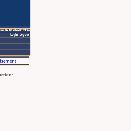
ime 07.08.2026 06:24:46
Login
Logout
artien: