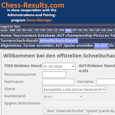
Logged on: Gast
Arabic
ARM
AZE
BIH
BUL
CAT
CHN
CRO
CZE
DEN
ENG
ESP
FAI
FIN
FRA
GER
GRE
INA
I
Home
Tournament-Database
AUT championship
Pictures
F
Turnierschach-Elozahl
Schnellschach-Elozahl
Allgemeines
Turnier anmelden: AUT
Spieler anmelden
Elo AUT
Elo
Willkommen bei den offiziellen Schnellscha
FIDE-Elolisten Stand
AUT-Elolisten Stand
4.233
Personennummer
Nachname
Vorname
Ebene
Bundesland
Spgem./Kreis/Verein
Nur "österreichische" Spieler (Land=A