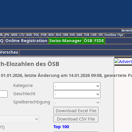
Servert
TA
JPN
MKD
LTU
NED
POL
POR
ROU
RUS
SRB
SVK
SWE
TUR
UKR
VIE
FontSize:11pt
AQ
Online Registration
Swiss-Manager
ÖSB
FIDE
 Vorschau
ch-Elozahlen des ÖSB
 01.01.2026, letzte Änderung am 14.01.2026 09:08, gewertete P
Kategorie
Geschlecht
Spielberechtigung
Top 100
UT)