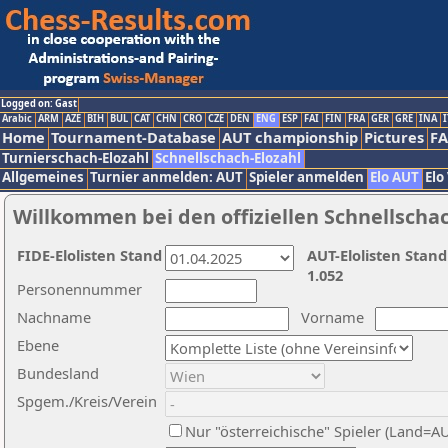
Logged on: Gast
Arabic
ARM
AZE
BIH
BUL
CAT
CHN
CRO
CZE
DEN
ENG
ESP
FAI
FIN
FRA
GER
GRE
INA
I
Home
Tournament-Database
AUT championship
Pictures
F
Turnierschach-Elozahl
Schnellschach-Elozahl
Allgemeines
Turnier anmelden: AUT
Spieler anmelden
Elo AUT
Elo
Willkommen bei den offiziellen Schnellscha
FIDE-Elolisten Stand
AUT-Elolisten Stand
1.052
Personennummer
Nachname
Vorname
Ebene
Bundesland
Spgem./Kreis/Verein
Nur "österreichische" Spieler (Land=A