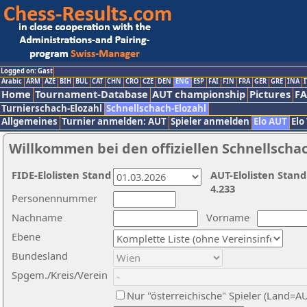
Logged on: Gast
Arabic
ARM
AZE
BIH
BUL
CAT
CHN
CRO
CZE
DEN
ENG
ESP
FAI
FIN
FRA
GER
GRE
INA
I
Home
Tournament-Database
AUT championship
Pictures
F
Turnierschach-Elozahl
Schnellschach-Elozahl
Allgemeines
Turnier anmelden: AUT
Spieler anmelden
Elo AUT
Elo
Willkommen bei den offiziellen Schnellscha
FIDE-Elolisten Stand
AUT-Elolisten Stand
4.233
Personennummer
Nachname
Vorname
Ebene
Bundesland
Spgem./Kreis/Verein
Nur "österreichische" Spieler (Land=A