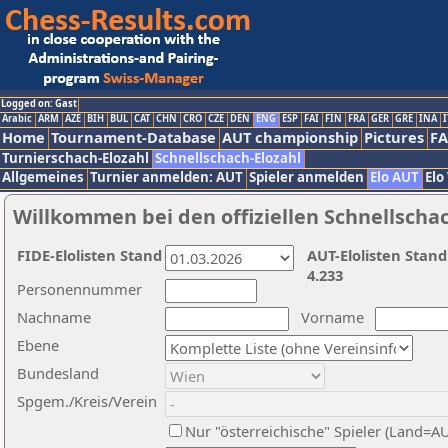
Logged on: Gast
Arabic
ARM
AZE
BIH
BUL
CAT
CHN
CRO
CZE
DEN
ENG
ESP
FAI
FIN
FRA
GER
GRE
INA
I
Home
Tournament-Database
AUT championship
Pictures
F
Turnierschach-Elozahl
Schnellschach-Elozahl
Allgemeines
Turnier anmelden: AUT
Spieler anmelden
Elo AUT
Elo
Willkommen bei den offiziellen Schnellscha
FIDE-Elolisten Stand
AUT-Elolisten Stand
4.233
Personennummer
Nachname
Vorname
Ebene
Bundesland
Spgem./Kreis/Verein
Nur "österreichische" Spieler (Land=A