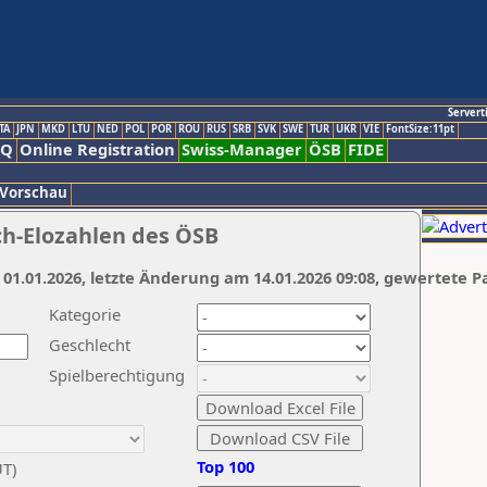
Servert
TA
JPN
MKD
LTU
NED
POL
POR
ROU
RUS
SRB
SVK
SWE
TUR
UKR
VIE
FontSize:11pt
AQ
Online Registration
Swiss-Manager
ÖSB
FIDE
 Vorschau
ch-Elozahlen des ÖSB
 01.01.2026, letzte Änderung am 14.01.2026 09:08, gewertete P
Kategorie
Geschlecht
Spielberechtigung
Top 100
UT)