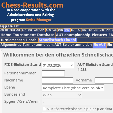
Logged on: Gast
Arabic
ARM
AZE
BIH
BUL
CAT
CHN
CRO
CZE
DEN
ENG
ESP
FAI
FIN
FRA
GER
GRE
INA
I
Home
Tournament-Database
AUT championship
Pictures
F
Turnierschach-Elozahl
Schnellschach-Elozahl
Allgemeines
Turnier anmelden: AUT
Spieler anmelden
Elo AUT
Elo
Willkommen bei den offiziellen Schnellscha
FIDE-Elolisten Stand
AUT-Elolisten Stand
4.233
Personennummer
Nachname
Vorname
Ebene
Bundesland
Spgem./Kreis/Verein
Nur "österreichische" Spieler (Land=A