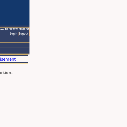
ime 07.08.2026 08:04:30
Login
Logout
artien: