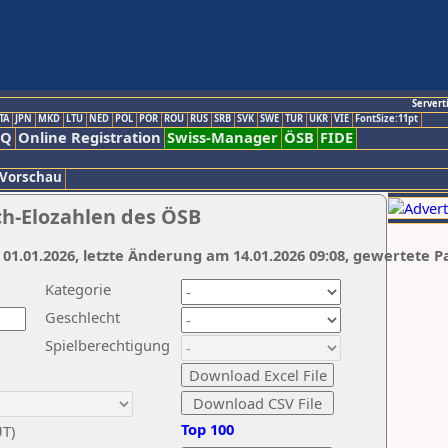
Servert
TA
JPN
MKD
LTU
NED
POL
POR
ROU
RUS
SRB
SVK
SWE
TUR
UKR
VIE
FontSize:11pt
AQ
Online Registration
Swiss-Manager
ÖSB
FIDE
 Vorschau
ch-Elozahlen des ÖSB
 01.01.2026, letzte Änderung am 14.01.2026 09:08, gewertete P
Kategorie
Geschlecht
Spielberechtigung
Top 100
UT)