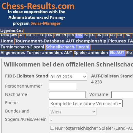
Logged on: Gast
Arabic
ARM
AZE
BIH
BUL
CAT
CHN
CRO
CZE
DEN
ENG
ESP
FAI
FIN
FRA
GER
GRE
INA
I
Home
Tournament-Database
AUT championship
Pictures
F
Turnierschach-Elozahl
Schnellschach-Elozahl
Allgemeines
Turnier anmelden: AUT
Spieler anmelden
Elo AUT
Elo
Willkommen bei den offiziellen Schnellscha
FIDE-Elolisten Stand
AUT-Elolisten Stand
4.233
Personennummer
Nachname
Vorname
Ebene
Bundesland
Spgem./Kreis/Verein
Nur "österreichische" Spieler (Land=A